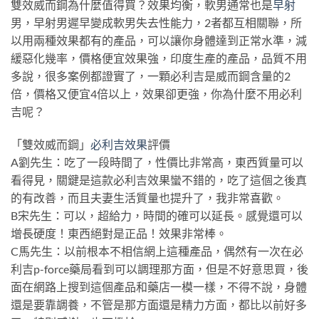
雙效威而鋼為什麼值得買？效果均衡，軟男通常也是
早射
男，早射男遲早變成軟男失去性能力，2者都互相關聯，所
以用兩種效果都有的產品，可以讓你身體達到正常水準，減
緩惡化幾率，價格便宜效果強，印度生產的產品，品質不用
多說，很多案例都證實了，一顆必利吉是威而鋼含量的2
倍，價格又便宜4倍以上，效果卻更強，你為什麼不用必利
吉呢？
「雙效威而鋼」
必利吉效果
評價
A劉先生：吃了一段時間了，性價比非常高，東西質量可以
看得見，關鍵是這款必利吉效果蠻不錯的，吃了這個之後真
的有改善，而且夫妻生活質量也提升了，我非常喜歡。
B宋先生：可以，超給力，時間的確可以延長。感覺還可以
增長硬度！東西絕對是正品！效果非常棒。
C馬先生：以前根本不相信網上這種產品，偶然有一次在必
利吉p-force藥局看到可以調理那方面，但是不好意思買，後
面在網路上搜到這個產品和藥店一模一樣，不得不說，身體
還是要靠調養，不管是那方面還是精力方面，都比以前好多