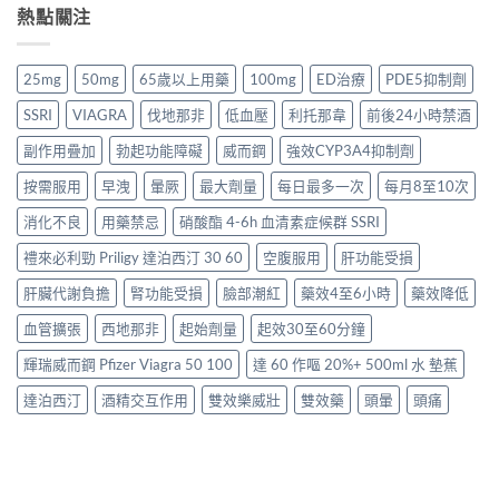
熱點關注
25mg
50mg
65歲以上用藥
100mg
ED治療
PDE5抑制劑
SSRI
VIAGRA
伐地那非
低血壓
利托那韋
前後24小時禁酒
副作用疊加
勃起功能障礙
威而鋼
強效CYP3A4抑制劑
按需服用
早洩
暈厥
最大劑量
每日最多一次
每月8至10次
消化不良
用藥禁忌
硝酸酯 4-6h 血清素症候群 SSRI
禮來必利勁 Priligy 達泊西汀 30 60
空腹服用
肝功能受損
肝臟代謝負擔
腎功能受損
臉部潮紅
藥效4至6小時
藥效降低
血管擴張
西地那非
起始劑量
起效30至60分鐘
輝瑞威而鋼 Pfizer Viagra 50 100
達 60 作嘔 20%+ 500ml 水 墊蕉
達泊西汀
酒精交互作用
雙效樂威壯
雙效藥
頭暈
頭痛