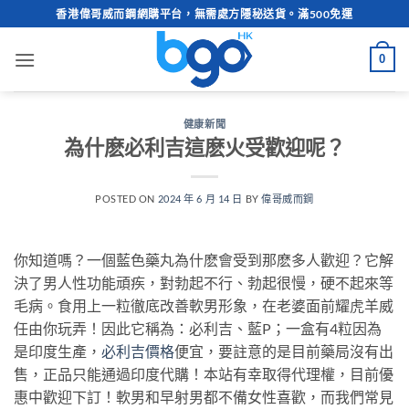
Skip
香港偉哥威而鋼網購平台，無需處方隱秘送貨。滿500免運
to
content
0
健康新聞
為什麽必利吉這麽火受歡迎呢？
POSTED ON
2024 年 6 月 14 日
BY
偉哥威而鋼
你知道嗎？一個藍色藥丸為什麽會受到那麽多人歡迎？它解
決了男人性功能頑疾，對勃起不行、勃起很慢，硬不起來等
毛病。食用上一粒徹底改善軟男形象，在老婆面前耀虎羊威
任由你玩弄！因此它稱為：必利吉、藍P；一盒有4粒因為
是印度生產，
必利吉價格
便宜，要註意的是目前藥局沒有出
售，正品只能通過印度代購！本站有幸取得代理權，目前優
惠中歡迎下訂！軟男和早射男都不備女性喜歡，而我們常見