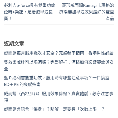
必利吉p-force具有雙重功效
菱形威而鋼Kamagr卡瑪格治
延時+勃起，是治療早洩良
療陽痿加早洩效果最好的雙重
藥！
產品
近期文章
威而鋼每月服用幾次才安全？完整頻率指南：香港男性必讀
雙效樂威壯可以喝酒嗎？完整解析：酒精如何影響藥效與安
全
藍 P 必利吉雙重功效，服用時有哪些注意事項？一口搞掂
ED＋PE 的爽感指南
威而鋼（西地那非）服用效果係點？真實體感 + 必守注意事
項
威而鋼會唔會「傷身」？點解一定要有「次數上限」？