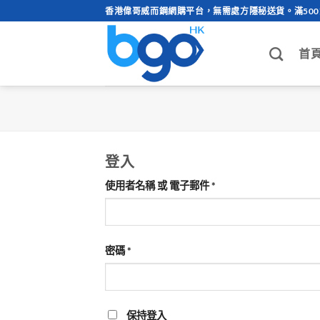
Skip
香港偉哥威而鋼網購平台，無需處方隱秘送貨。滿50
to
content
首
登入
必
使用者名稱 或 電子郵件
*
填
必
密碼
*
填
保持登入