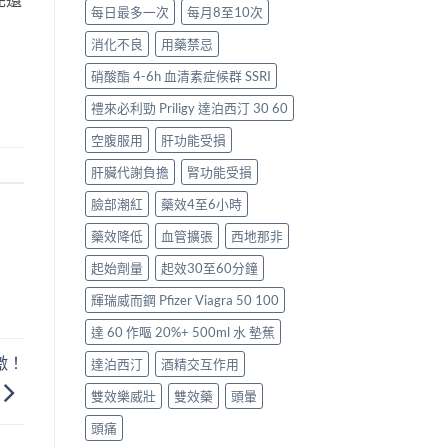
每日最多一次
每月8至10次
消化不良
用藥禁忌
硝酸酯 4-6h 血清素症候群 SSRI
禮來必利勁 Priligy 達泊西汀 30 60
空腹服用
肝功能受損
肝臟代謝負擔
腎功能受損
臉部潮紅
藥效4至6小時
藥效降低
血管擴張
西地那非
起始劑量
起效30至60分鐘
輝瑞威而鋼 Pfizer Viagra 50 100
達 60 作嘔 20%+ 500ml 水 墊蕉
激！
達泊西汀
酒精交互作用
雙效樂威壯
雙效藥
頭暈
頭痛