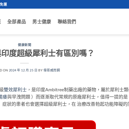
0免運
頁
全部產品
男士健康
聯絡我們
健康新聞
與印度超級犀利士有區別嗎？
ED ON
2024 年 12 月 25 日
BY
偉哥威而鋼
超級
雙效犀利士
，是印度Ambitree制藥出廠的藥物，屬於犀利士
陽痿
與早洩問題 ）而逐漸取代常規的原廠犀利士，值得一提的是
）症狀的患者也會選擇超級犀利士，在 治療改善勃起功能障礙的