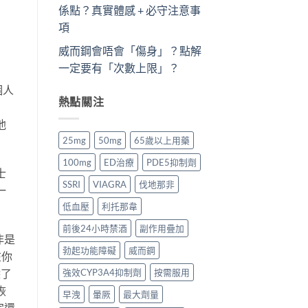
係點？真實體感 + 必守注意事
項
威而鋼會唔會「傷身」？點解
一定要有「次數上限」？
個人
熱點關注
他
25mg
50mg
65歲以上用藥
100mg
ED治療
PDE5抑制劑
士
SSRI
VIAGRA
伐地那非
一
低血壓
利托那韋
前後24小時禁酒
副作用疊加
非是
勃起功能障礙
威而鋼
在你
強效CYP3A4抑制劑
按需服用
除了
恢
早洩
暈厥
最大劑量
完還