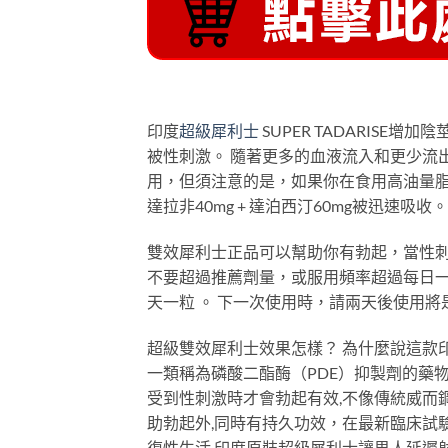
印度
超級犀利士
SUPER TADARIS
被性刺激。 隨著更多的血液流入和更少流
用，但須注意的是，如果你在食用高油量脂
達拉非40mg + 達泊西汀60mg被迅速吸
雙效犀利士正品可以幫助你有勃起，當性刺
不要超過推薦劑量，或服用頻率超過每日一
天一粒 。 下一次使用時，請兩天後使用將
超級雙效犀利士效果怎樣？ 為什麼說這款
一類稱為磷酸二酯酶（PDE）抑製劑的藥
受到性刺激時才會勃起有效,不像傳統威而鋼
助勃起外,同時有持久功效，在最新臨床試
復性生活.印度原裝超級犀利士讓男人延遲