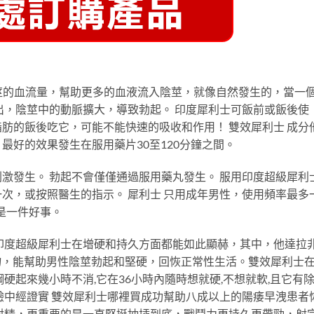
E增加陰莖的血流量，幫助更多的血液流入陰莖，就像自然發生的，當一
出，陰莖中的動脈擴大，導致勃起。 印度犀利士可飯前或飯後使
肪的飯後吃它，可能不能快速的吸收和作用！ 雙效犀利士 成分
收。 最好的效果發生在服用藥片30至120分鐘之間。
激發生。 勃起不會僅僅通過服用藥丸發生。 服用印度超級犀利
次，或按照醫生的指示。 犀利士 只用成年男性，使用頻率最多
是一件好事。
印度超級犀利士在增硬和持久方面都能如此顯赫，其中，他達拉
物，能幫助男性陰莖勃起和堅硬，回恢正常性生活。雙效犀利士
硬起來幾小時不消,它在36小時內隨時想就硬,不想就軟,且它有
驗中經證實 雙效犀利士哪裡買成功幫助八成以上的陽痿早洩患者
射精，更重要的是一直堅挺抽插到底，戰鬥力更持久更帶勁，射