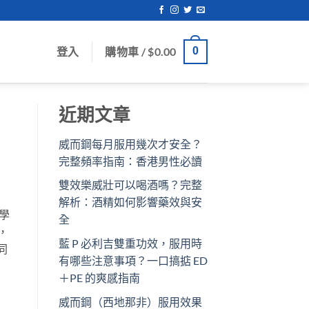
登入
購物車 /
$
0.00
0
近期文章
威而鋼每月服用幾次才安全？
完整頻率指南：香港男性必讀
雙效樂威壯可以喝酒嗎？完整
解析：酒精如何影響藥效與安
類學
全
，
藍 P 必利吉雙重功效，服用時
同
有哪些注意事項？一口搞掂 ED
＋PE 的爽感指南
威而鋼（西地那非）服用效果