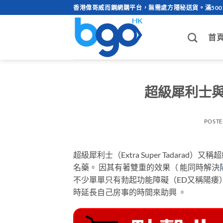
Skip
香港偉哥威而鋼網購平台，無需處方隱秘送貨。滿50
to
content
首
超級犀利士
POST
超級犀利士（Extra Super Tadarad）又稱
名藥。 因其有著雙重的效果（ 能同時解決
不少單單只有勃起功能障礙（ED又稱陽痿
時延長自己房事的時間來助興 。