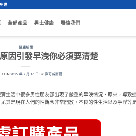
0免運
頁
全部產品
男士健康
聯絡我們
健康新聞
個原因引發早洩你必須要清楚
ED ON
2025 年 7 月 16 日
BY
偉哥威而鋼
現實生活中很多男性朋友卻出現了嚴重的早洩情況，原來，導致
，尤其是現在人們的性觀念非常開放，不良的性生活以及手淫等