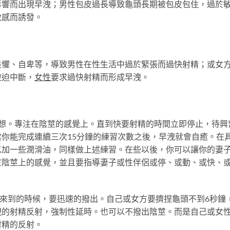
影響而出現早洩；男性包皮過長導致龜頭長期被包皮包住，過於
敏感而誘發。
、自卑等，導致男性在性生活中過於緊張而過快射精；或女
被迫中斷，
女性
要求過快射精而形成早洩。
。專注在陰莖的感覺上。直到快要射精的時間立即停止，待興
你能完成連續三次15分鐘的練習次數之後，早洩就會自癒。在
以加一些潤滑油，同樣做上述練習。在些以後，你可以讓你的妻
於陰莖上的感覺，並且要指導妻子或性伴侶或停、或動、或快、
來到的時候，要迅速的撥出。自己或女方要擠捏龜頭不到6秒鐘
現的射精反射，強制性延時。也可以不撥出陰莖。而是自己或女
射精的反射。