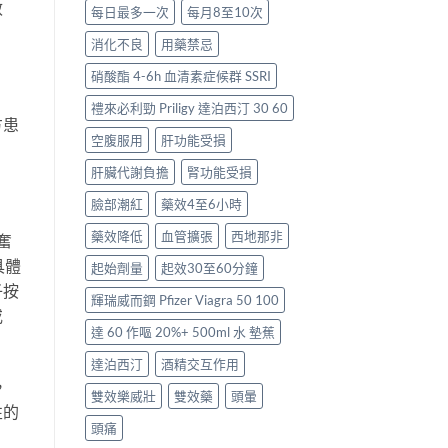
敏
每日最多一次
每月8至10次
消化不良
用藥禁忌
硝酸酯 4-6h 血清素症候群 SSRI
禮來必利勁 Priligy 達泊西汀 30 60
方患
空腹服用
肝功能受損
肝臟代謝負擔
腎功能受損
臉部潮紅
藥效4至6小時
藥效降低
血管擴張
西地那非
奮
具體
起始劑量
起效30至60分鐘
子按
輝瑞威而鋼 Pfizer Viagra 50 100
或
達 60 作嘔 20%+ 500ml 水 墊蕉
達泊西汀
酒精交互作用
，
雙效樂威壯
雙效藥
頭暈
性的
頭痛