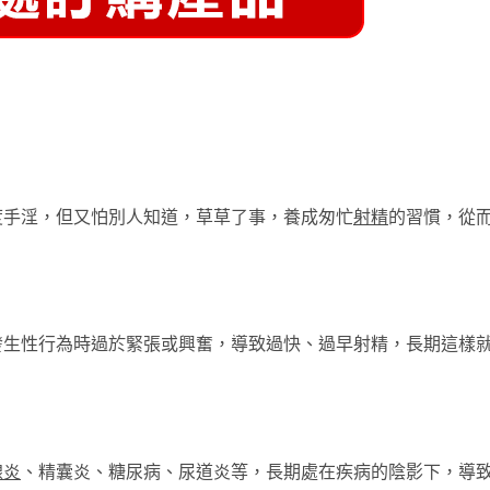
手淫，但又怕別人知道，草草了事，養成匆忙
射精
的習慣，從
性行為時過於緊張或興奮，導致過快、過早射精，長期這樣
腺炎
、精囊炎、糖尿病、尿道炎等，長期處在疾病的陰影下，導