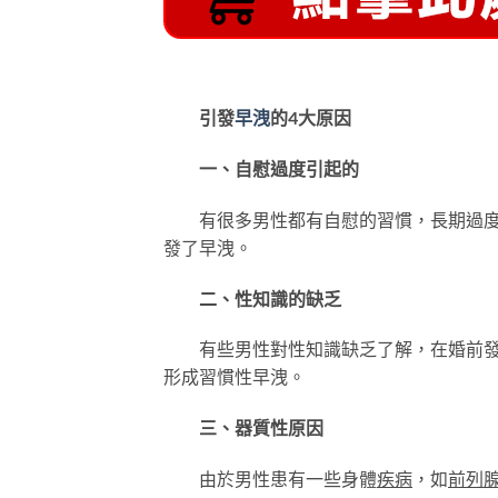
引發
早洩
的4大原因
一、自慰過度引起的
有很多男性都有自慰的習慣，長期過度
發了早洩。
二、性知識的缺乏
有些男性對性知識缺乏了解，在婚前發生
形成習慣性早洩。
三、器質性原因
由於男性患有一些身體
疾病
，如
前列