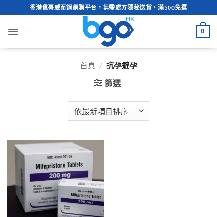
Skip
香港偉哥威而鋼網購平台，無需處方隱秘送貨。滿500免運
to
content
0
首頁
/
抗孕避孕
篩選