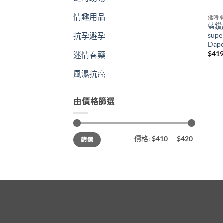
情趣用品
延時
藍鑽
supe
抗孕避孕
Dap
$
419
迷情春藥
風濕抗癌
由價格篩選
最
最
價格:
$410
—
$420
篩選
低
高
價
價
格
格