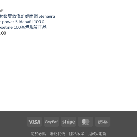
助勃
超級雙效偉哥威而鋼 Stenagra
r power Sildenafil 100 &
oxetine 100香港現貨正品
.00
Visa
PayPal
Stripe
MasterCard
Cash
On
關於必購
聯絡我們
隱私政策
退款&退貨
Delivery