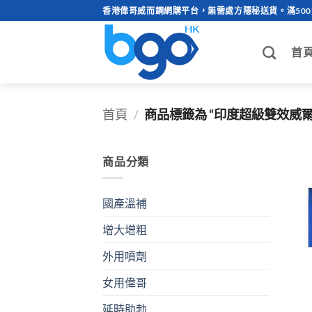
Skip
香港偉哥威而鋼網購平台，無需處方隱秘送貨。滿50
to
content
首
首頁
/
商品標籤為 “印度超級雙效威
商品分類
國產溫補
增大增粗
外用噴劑
女用偉哥
延時助勃