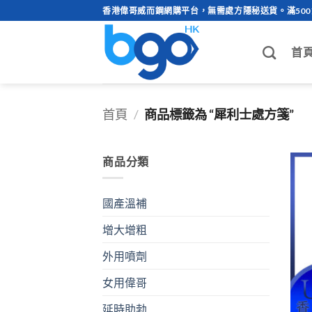
Skip
香港偉哥威而鋼網購平台，無需處方隱秘送貨。滿50
to
content
首
首頁
/
商品標籤為 “犀利士處方箋”
商品分類
國產溫補
增大增粗
外用噴劑
女用偉哥
延時助勃