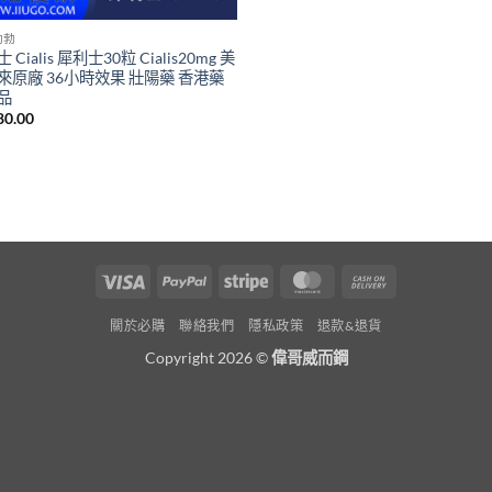
助勃
 Cialis 犀利士30粒 Cialis20mg 美
來原廠 36小時效果 壯陽藥 香港藥
品
80.00
Visa
PayPal
Stripe
MasterCard
Cash
On
關於必購
聯絡我們
隱私政策
退款&退貨
Delivery
Copyright 2026 ©
偉哥威而鋼