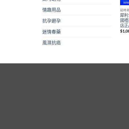
情趣用品
延時
犀利士
國禮
抗孕避孕
店正
$
1,0
迷情春藥
風濕抗癌