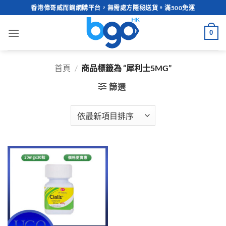
Skip
香港偉哥威而鋼網購平台，無需處方隱秘送貨。滿500免運
to
content
0
首頁
/
商品標籤為 “犀利士5MG”
篩選