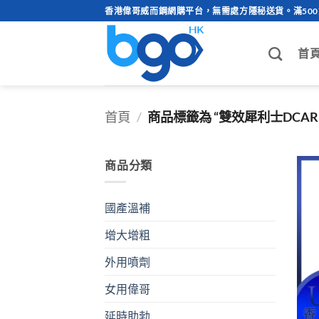
Skip
香港偉哥威而鋼網購平台，無需處方隱秘送貨。滿50
to
content
首
首頁
/
商品標籤為 “雙效犀利士DCAR
商品分類
國產溫補
增大增粗
外用噴劑
女用偉哥
延時助勃