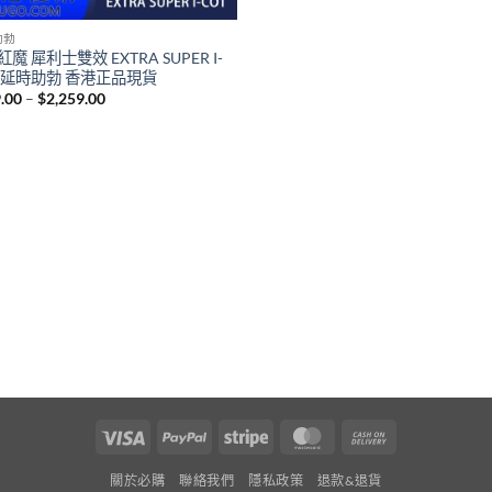
助勃
魔 犀利士雙效 EXTRA SUPER I-
T 延時助勃 香港正品現貨
Price
.00
–
$
2,259.00
range:
$329.00
through
$2,259.00
Visa
PayPal
Stripe
MasterCard
Cash
On
關於必購
聯絡我們
隱私政策
退款&退貨
Delivery