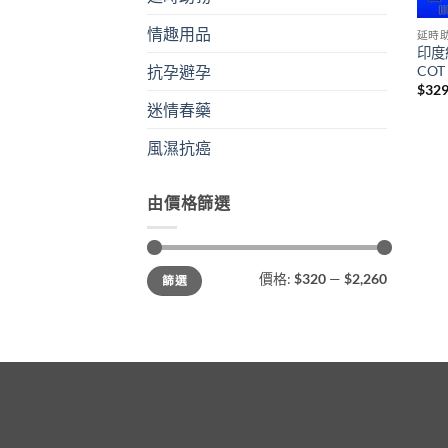
情趣用品
延時
印度紅
CO
抗孕避孕
$
329
迷情春藥
風濕抗癌
由價格篩選
最
最
價格:
$320
—
$2,260
篩選
低
高
價
價
格
格