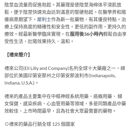
陰莖血流量而促進勃起。其藥理是使陰莖海绵体平滑肌放
鬆，便于陰莖快速充血达到滿意的堅硬勃起。在醫學界和陽
痿病患期望下，
犀利士
作為新一批藥物，有其優良特點。治
療上保持高度的精確性和安全性。更低的副作用，更持久的
療效。經最新醫學臨床實現，在
服用後36小時內
輕鬆自由享
受性生活，壯陽效果持久、溫和。
【禮來簡介】
禮來公司(Eli Lilly and Company)名列全球十大藥廠之一，總
部位於美國印第安那州之印第安那波利市(Indianapolis,
Indiana, U.S.A.)。
禮來的產品主要集中在中樞神經系統用藥、癌癥用藥、 婦
女保健、感染疾病、心血管用藥等領域，多是同類產品中藥
效較佳、上市時間最早，且為社會大眾最需要的藥物。
⊙禮來的藥品行銷全球 125 個國家