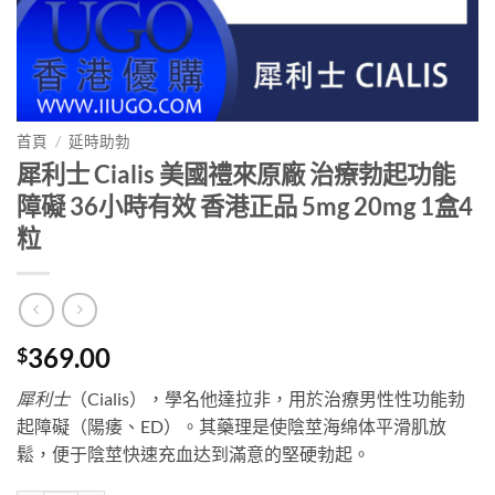
首頁
/
延時助勃
犀利士 Cialis 美國禮來原廠 治療勃起功能
障礙 36小時有效 香港正品 5mg 20mg 1盒4
粒
369.00
$
犀利士
（Cialis），學名他達拉非，用於治療男性性功能勃
起障礙（陽痿、ED）。其藥理是使陰莖海绵体平滑肌放
鬆，便于陰莖快速充血达到滿意的堅硬勃起。