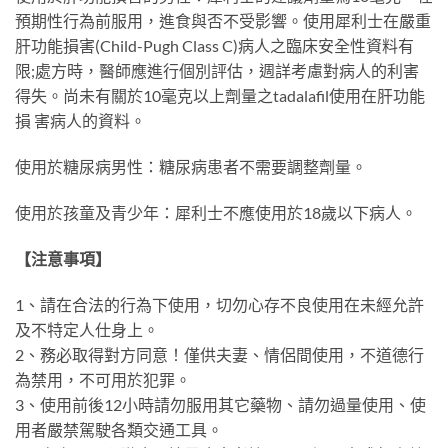
預期性行為前服用，進食與否不受影響。使用犀利士在嚴重
肝功能損害(Child-Pugh Class C)病人之臨床安全性資料有
限;處方時，醫師應進行個別評估，週詳考慮對病人的利害
得失。尚未有關於10毫克以上劑量之tadalafil使用在肝功能
損 害病人的資料。
使用於糖尿病男性：糖尿病患者不需要調整劑量。
使用於孩童及青少年：犀利士不應使用於18歲以下病人。
【注意事項】
1、請在合法的行為下使用，切勿心存不良使用在未經允許
及不特定人仕身上。
2、務必取得對方同意！僅供夫妻、情侶間使用，不道德行
為禁用，不可用於犯罪。
3、使用前後12小時請勿服用其它藥物、請勿過量使用、使
用者嚴禁駕駛各類交通工具。