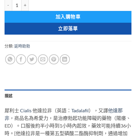
犀利士 Cialis 美國禮來原廠 治療勃起功能障礙 36小時有效 香港正品 5mg
加入購物車
立即落單
分類:
延時助勃
描述
犀利士
Cialis
他達拉非（英語：
Tadalafil
），又譯
他達那
非
，商品名為希愛力，是治療勃起功能障礙的藥物（陽痿、
ED）。口服後約半小時到1小時內起效，藥效可能持續36小
時。[他達拉非是一種第五型磷酸二酯酶抑制劑，通過增加