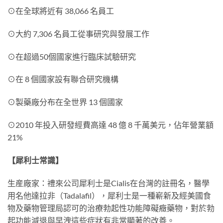
⊙在全球將近有 38,066 名員工
⊙大約 7,306 名員工從事研究與發展工作
⊙在超過50個國家進行臨床試驗研究
⊙在 8 個國家設有聯合研究機構
⊙製藥廠分布在全世界 13 個國家
⊙2010 年投入研發經費高達 48 億 8 千萬美元，佔年營業額
21%
【犀利士常識】
生産廠家：禮來公司犀利士是Cialis在台灣的註冊名，醫學
用名他達拉非（Tadalafil），犀利士是一種嶄新及經美國食
物及藥物管理局認可的治療勃起性功能障礙癥藥物，對於勃
起功能減退與早洩這些症狀有非常顯著的改善。