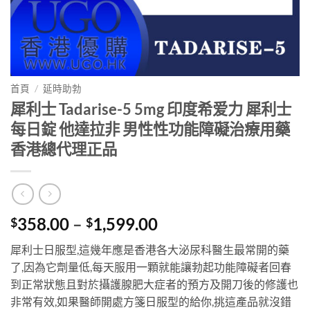
首頁
/
延時助勃
犀利士 Tadarise-5 5mg 印度希爱力 犀利士
每日錠 他達拉非 男性性功能障礙治療用藥
香港總代理正品
Price
358.00
–
1,599.00
$
$
range:
犀利士日服型,這幾年應是香港各大泌尿科醫生最常開的藥
$358.00
了,因為它劑量低,每天服用一顆就能讓勃起功能障礙者回春
through
到正常狀態且對於攝護腺肥大症者的預方及開刀後的修護也
$1,599.00
非常有效,如果醫師開處方箋日服型的給你,挑這產品就沒錯