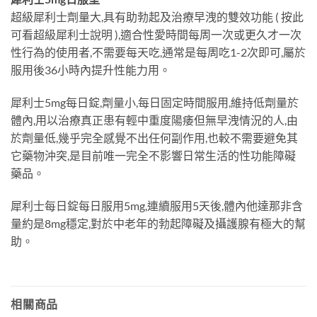
超級犀利士劑量大,具有助勃起及治療早洩的雙效功能 ( 按此
可看超級犀利士說明 ),適合性愛時間每周一次或更久才一次
性行為的使用者,不需要每天吃,通常是每周吃1-2次即可,屬於
服用後36小時內提升性能力用。
犀利士5mg每日錠,劑量小,每日固定時間服用,維持低劑量於
體內,用以治療真正患有輕中重度陽痿但無早洩情況的人,由
於劑量低,幾乎完全感覺不出任何副作用,也較不需要避免其
它藥物沖突,是目前唯一完全不影響日常生活的性功能障礙
藥品。
犀利士每日錠每日服用5mg,連續服用5天後,體內他達那非含
量約是8mg穩定,對於中老年的勃起障礙及攝護腺有極大的幫
助。
相關商品