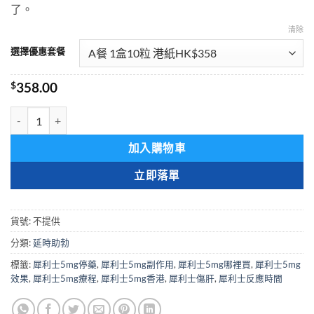
了。
清除
選擇優惠套餐
$
358.00
犀利士 Tadarise-5 5mg 印度希爱力 犀利士每日錠 他達拉非 男性
加入購物車
立即落單
貨號:
不提供
分類:
延時助勃
標籤:
犀利士5mg停藥
,
犀利士5mg副作用
,
犀利士5mg哪裡買
,
犀利士5mg
效果
,
犀利士5mg療程
,
犀利士5mg香港
,
犀利士傷肝
,
犀利士反應時間