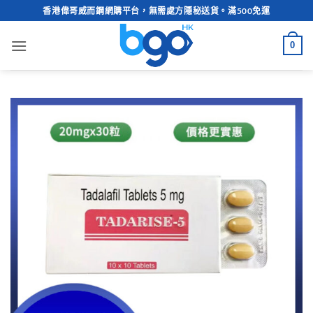
Skip
香港偉哥威而鋼網購平台，無需處方隱秘送貨。滿500免運
to
content
0