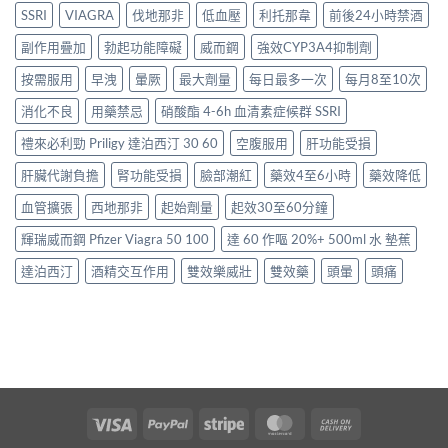
SSRI
VIAGRA
伐地那非
低血壓
利托那韋
前後24小時禁酒
副作用疊加
勃起功能障礙
威而鋼
強效CYP3A4抑制劑
按需服用
早洩
暈厥
最大劑量
每日最多一次
每月8至10次
消化不良
用藥禁忌
硝酸酯 4-6h 血清素症候群 SSRI
禮來必利勁 Priligy 達泊西汀 30 60
空腹服用
肝功能受損
肝臟代謝負擔
腎功能受損
臉部潮紅
藥效4至6小時
藥效降低
血管擴張
西地那非
起始劑量
起效30至60分鐘
輝瑞威而鋼 Pfizer Viagra 50 100
達 60 作嘔 20%+ 500ml 水 墊蕉
達泊西汀
酒精交互作用
雙效樂威壯
雙效藥
頭暈
頭痛
Visa
PayPal
Stripe
MasterCard
Cash
On