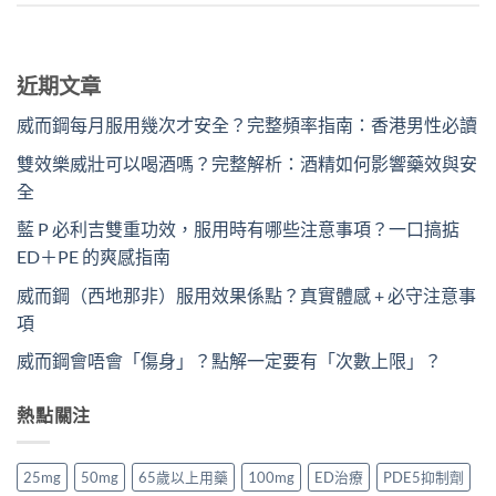
近期文章
威而鋼每月服用幾次才安全？完整頻率指南：香港男性必讀
雙效樂威壯可以喝酒嗎？完整解析：酒精如何影響藥效與安
全
藍 P 必利吉雙重功效，服用時有哪些注意事項？一口搞掂
ED＋PE 的爽感指南
威而鋼（西地那非）服用效果係點？真實體感 + 必守注意事
項
威而鋼會唔會「傷身」？點解一定要有「次數上限」？
熱點關注
25mg
50mg
65歲以上用藥
100mg
ED治療
PDE5抑制劑