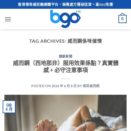
Skip
香港偉哥威而鋼網購平台，無需處方隱秘送貨。滿500免運
to
content
0
TAG ARCHIVES:
威而鋼係咪催情
健康新聞
威而鋼（西地那非）服用效果係點？真實體
感 + 必守注意事項
POSTED ON
2026 年 6 月 8 日
BY
偉哥威而鋼
08
6 月