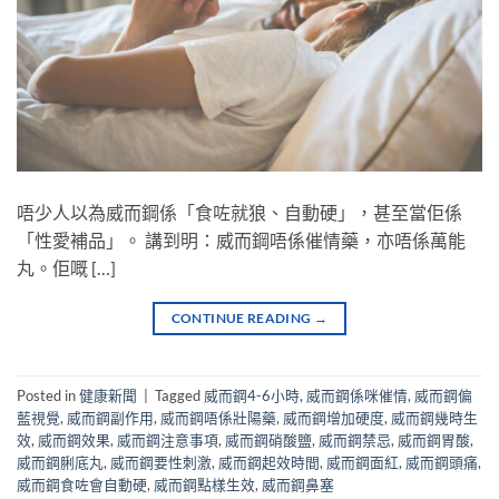
唔少人以為威而鋼係「食咗就狼、自動硬」，甚至當佢係
「性愛補品」。 講到明：威而鋼唔係催情藥，亦唔係萬能
丸。佢嘅 […]
CONTINUE READING
→
Posted in
健康新聞
|
Tagged
威而鋼4-6小時
,
威而鋼係咪催情
,
威而鋼偏
藍視覺
,
威而鋼副作用
,
威而鋼唔係壯陽藥
,
威而鋼增加硬度
,
威而鋼幾時生
效
,
威而鋼效果
,
威而鋼注意事項
,
威而鋼硝酸鹽
,
威而鋼禁忌
,
威而鋼胃酸
,
威而鋼脷底丸
,
威而鋼要性刺激
,
威而鋼起效時間
,
威而鋼面紅
,
威而鋼頭痛
,
威而鋼食咗會自動硬
,
威而鋼點樣生效
,
威而鋼鼻塞