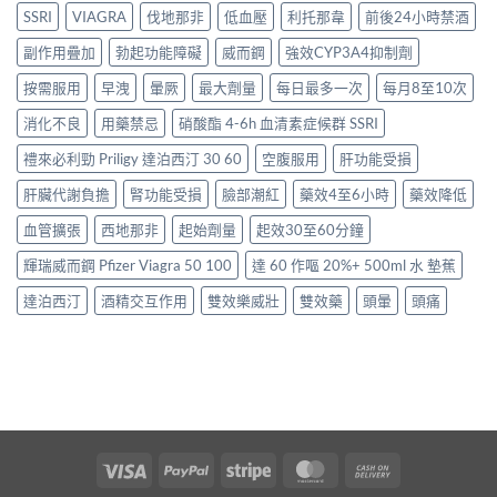
SSRI
VIAGRA
伐地那非
低血壓
利托那韋
前後24小時禁酒
副作用疊加
勃起功能障礙
威而鋼
強效CYP3A4抑制劑
按需服用
早洩
暈厥
最大劑量
每日最多一次
每月8至10次
消化不良
用藥禁忌
硝酸酯 4-6h 血清素症候群 SSRI
禮來必利勁 Priligy 達泊西汀 30 60
空腹服用
肝功能受損
肝臟代謝負擔
腎功能受損
臉部潮紅
藥效4至6小時
藥效降低
血管擴張
西地那非
起始劑量
起效30至60分鐘
輝瑞威而鋼 Pfizer Viagra 50 100
達 60 作嘔 20%+ 500ml 水 墊蕉
達泊西汀
酒精交互作用
雙效樂威壯
雙效藥
頭暈
頭痛
Visa
PayPal
Stripe
MasterCard
Cash
On