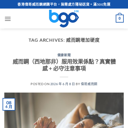
Skip
香港偉哥威而鋼網購平台，無需處方隱秘送貨。滿500免運
to
content
0
TAG ARCHIVES:
威而鋼增加硬度
健康新聞
威而鋼（西地那非）服用效果係點？真實體
感 + 必守注意事項
POSTED ON
2026 年 6 月 8 日
BY
偉哥威而鋼
08
6 月