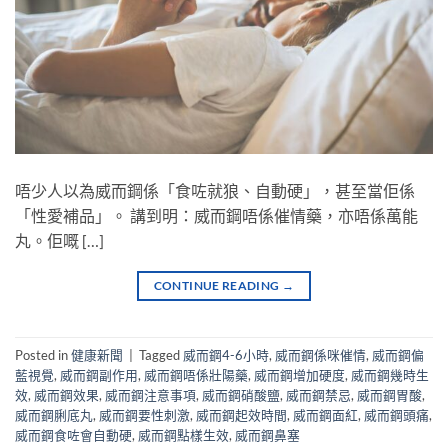
唔少人以為威而鋼係「食咗就狼、自動硬」，甚至當佢係
「性愛補品」。 講到明：威而鋼唔係催情藥，亦唔係萬能
丸。佢嘅 […]
CONTINUE READING
→
Posted in
健康新聞
|
Tagged
威而鋼4-6小時
,
威而鋼係咪催情
,
威而鋼偏
藍視覺
,
威而鋼副作用
,
威而鋼唔係壯陽藥
,
威而鋼增加硬度
,
威而鋼幾時生
效
,
威而鋼效果
,
威而鋼注意事項
,
威而鋼硝酸鹽
,
威而鋼禁忌
,
威而鋼胃酸
,
威而鋼脷底丸
,
威而鋼要性刺激
,
威而鋼起效時間
,
威而鋼面紅
,
威而鋼頭痛
,
威而鋼食咗會自動硬
,
威而鋼點樣生效
,
威而鋼鼻塞