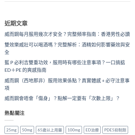
近期文章
威而鋼每月服用幾次才安全？完整頻率指南：香港男性必讀
雙效樂威壯可以喝酒嗎？完整解析：酒精如何影響藥效與安
全
藍 P 必利吉雙重功效，服用時有哪些注意事項？一口搞掂
ED＋PE 的爽感指南
威而鋼（西地那非）服用效果係點？真實體感 + 必守注意事
項
威而鋼會唔會「傷身」？點解一定要有「次數上限」？
熱點關注
25mg
50mg
65歲以上用藥
100mg
ED治療
PDE5抑制劑