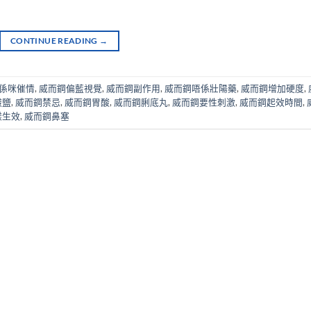
CONTINUE READING
→
係咪催情
,
威而鋼偏藍視覺
,
威而鋼副作用
,
威而鋼唔係壯陽藥
,
威而鋼增加硬度
,
酸鹽
,
威而鋼禁忌
,
威而鋼胃酸
,
威而鋼脷底丸
,
威而鋼要性刺激
,
威而鋼起效時間
,
樣生效
,
威而鋼鼻塞