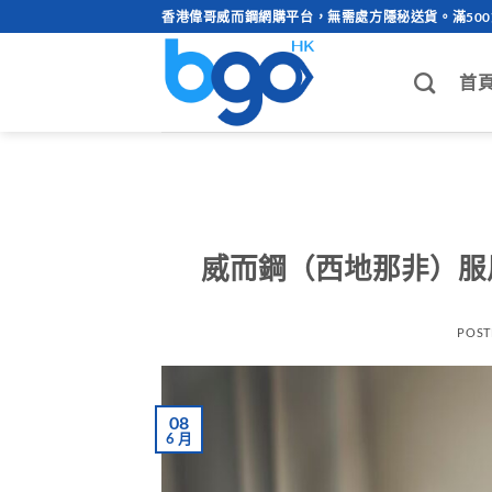
Skip
香港偉哥威而鋼網購平台，無需處方隱秘送貨。滿50
to
content
首
威而鋼（西地那非）服
POST
08
6 月