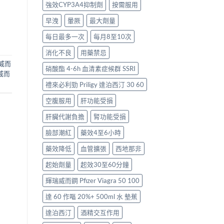
強效CYP3A4抑制劑
按需服用
早洩
暈厥
最大劑量
每日最多一次
每月8至10次
消化不良
用藥禁忌
威而
硝酸酯 4-6h 血清素症候群 SSRI
威而
禮來必利勁 Priligy 達泊西汀 30 60
空腹服用
肝功能受損
肝臟代謝負擔
腎功能受損
臉部潮紅
藥效4至6小時
藥效降低
血管擴張
西地那非
起始劑量
起效30至60分鐘
輝瑞威而鋼 Pfizer Viagra 50 100
達 60 作嘔 20%+ 500ml 水 墊蕉
達泊西汀
酒精交互作用