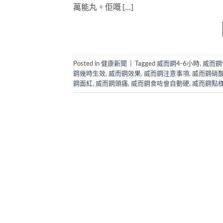
萬能丸。佢嘅 […]
Posted in
健康新聞
|
Tagged
威而鋼4-6小時
,
威而鋼
鋼幾時生效
,
威而鋼效果
,
威而鋼注意事項
,
威而鋼硝
鋼面紅
,
威而鋼頭痛
,
威而鋼食咗會自動硬
,
威而鋼點