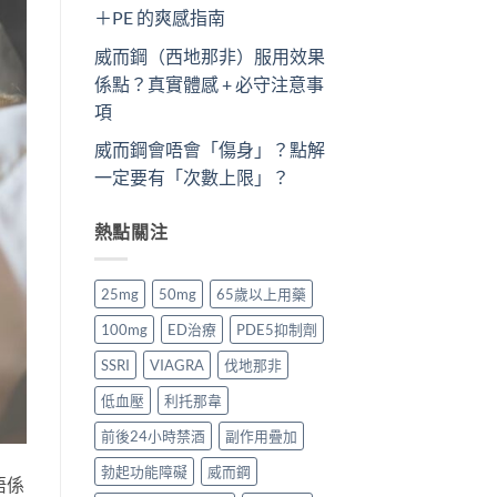
＋PE 的爽感指南
威而鋼（西地那非）服用效果
係點？真實體感 + 必守注意事
項
威而鋼會唔會「傷身」？點解
一定要有「次數上限」？
熱點關注
25mg
50mg
65歲以上用藥
100mg
ED治療
PDE5抑制劑
SSRI
VIAGRA
伐地那非
低血壓
利托那韋
前後24小時禁酒
副作用疊加
勃起功能障礙
威而鋼
唔係