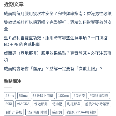
近期文章
威而鋼每月服用幾次才安全？完整頻率指南：香港男性必讀
雙效樂威壯可以喝酒嗎？完整解析：酒精如何影響藥效與安
全
藍 P 必利吉雙重功效，服用時有哪些注意事項？一口搞掂
ED＋PE 的爽感指南
威而鋼（西地那非）服用效果係點？真實體感 + 必守注意事
項
威而鋼會唔會「傷身」？點解一定要有「次數上限」？
熱點關注
25mg
50mg
65歲以上用藥
100mg
ED治療
PDE5抑制劑
SSRI
VIAGRA
伐地那非
低血壓
利托那韋
前後24小時禁酒
副作用疊加
勃起功能障礙
威而鋼
強效CYP3A4抑制劑