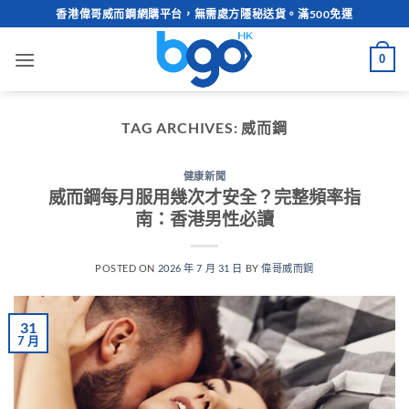
Skip
香港偉哥威而鋼網購平台，無需處方隱秘送貨。滿500免運
to
content
0
TAG ARCHIVES:
威而鋼
健康新聞
威而鋼每月服用幾次才安全？完整頻率指
南：香港男性必讀
POSTED ON
2026 年 7 月 31 日
BY
偉哥威而鋼
31
7 月