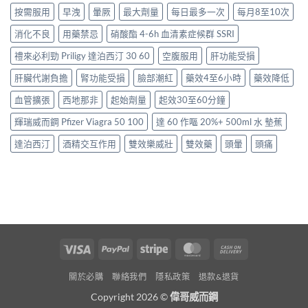
按需服用
早洩
暈厥
最大劑量
每日最多一次
每月8至10次
消化不良
用藥禁忌
硝酸酯 4-6h 血清素症候群 SSRI
禮來必利勁 Priligy 達泊西汀 30 60
空腹服用
肝功能受損
肝臟代謝負擔
腎功能受損
臉部潮紅
藥效4至6小時
藥效降低
血管擴張
西地那非
起始劑量
起效30至60分鐘
輝瑞威而鋼 Pfizer Viagra 50 100
達 60 作嘔 20%+ 500ml 水 墊蕉
達泊西汀
酒精交互作用
雙效樂威壯
雙效藥
頭暈
頭痛
Visa
PayPal
Stripe
MasterCard
Cash
On
關於必購
聯絡我們
隱私政策
退款&退貨
Delivery
Copyright 2026 ©
偉哥威而鋼