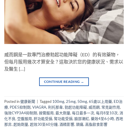
威而鋼是一款專門治療勃起功能障礙（ED）的有效藥物，
但每月服用幾次才算安全？這取決於您的健康狀況、需求以
及醫生 […]
CONTINUE READING
→
Posted in
健康新聞
|
Tagged
100mg
,
25mg
,
50mg
,
65歲以上用藥
,
ED治
療
,
PDE5抑制劑
,
VIAGRA
,
利托那韋
,
勃起功能障礙
,
威而鋼
,
常見副作用
,
強效CYP3A4抑制劑
,
按需服用
,
最大劑量
,
每日最多一次
,
每月8至10次
,
消
化不良
,
空腹服用
,
肝功能受損
,
腎功能受損
,
臉部潮紅
,
藥效4至6小時
,
西地
那非
,
起始劑量
,
起效30至60分鐘
,
酒精影響
,
頭痛
,
高脂飲食影響