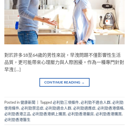
對於許多18至64歲的男性來說，早洩問題不僅影響性生活
品質，更可能帶來心理壓力與人際困擾。作為一種專門針對
早洩 […]
CONTINUE READING
→
Posted in
健康新聞
|
Tagged
必利勁三項條件
,
必利勁不適合人群
,
必利勁
使用條件
,
必利勁禁忌症
,
必利勁適合人群
,
必利勁適應症
,
必利勁香港價格
,
必利勁香港正品
,
必利勁香港網上購買
,
必利勁香港藥房
,
必利勁香港購買
,
必利勁香港醫生