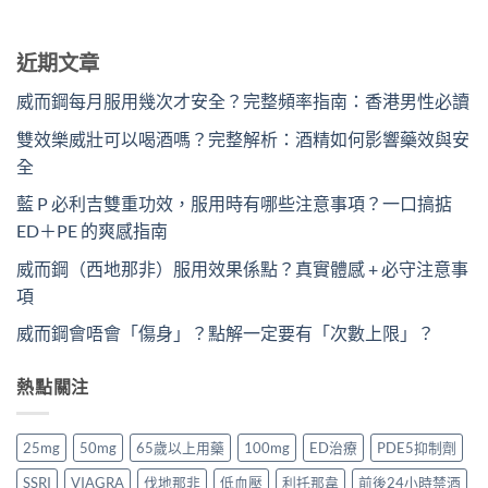
近期文章
威而鋼每月服用幾次才安全？完整頻率指南：香港男性必讀
雙效樂威壯可以喝酒嗎？完整解析：酒精如何影響藥效與安
全
藍 P 必利吉雙重功效，服用時有哪些注意事項？一口搞掂
ED＋PE 的爽感指南
威而鋼（西地那非）服用效果係點？真實體感 + 必守注意事
項
威而鋼會唔會「傷身」？點解一定要有「次數上限」？
熱點關注
25mg
50mg
65歲以上用藥
100mg
ED治療
PDE5抑制劑
SSRI
VIAGRA
伐地那非
低血壓
利托那韋
前後24小時禁酒