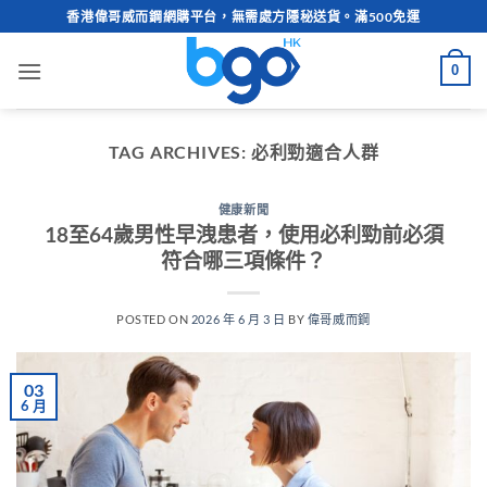
Skip
香港偉哥威而鋼網購平台，無需處方隱秘送貨。滿500免運
to
content
0
TAG ARCHIVES:
必利勁適合人群
健康新聞
18至64歲男性早洩患者，使用必利勁前必須
符合哪三項條件？
POSTED ON
2026 年 6 月 3 日
BY
偉哥威而鋼
03
6 月