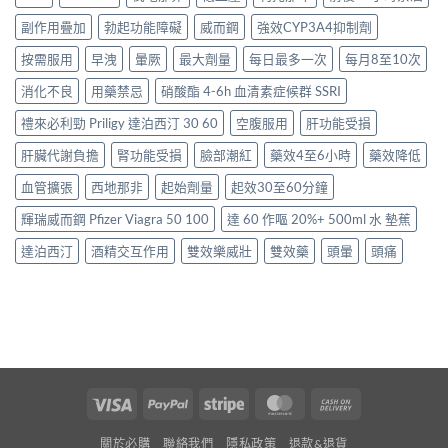
副作用疊加
勃起功能障礙
威而鋼
強效CYP3A4抑制劑
按需服用
早洩
暈厥
最大劑量
每日最多一次
每月8至10次
消化不良
用藥禁忌
硝酸酯 4-6h 血清素症候群 SSRI
禮來必利勁 Priligy 達泊西汀 30 60
空腹服用
肝功能受損
肝臟代謝負擔
腎功能受損
臉部潮紅
藥效4至6小時
藥效降低
血管擴張
西地那非
起始劑量
起效30至60分鐘
輝瑞威而鋼 Pfizer Viagra 50 100
達 60 作嘔 20%+ 500ml 水 墊蕉
達泊西汀
酒精交互作用
雙效樂威壯
雙效藥
頭暈
頭痛
Visa
PayPal
Stripe
MasterCard
Cash
On
關於必購
聯絡我們
隱私政策
退款&退貨
Delivery